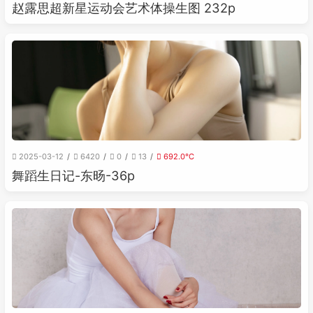
赵露思超新星运动会艺术体操生图 232p
2025-03-12
6420
0
13
692.0℃
舞蹈生日记-东旸-36p