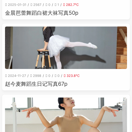
2025-01-31
2567
0
1
282.7℃
金晨芭蕾舞蹈白裙大袜写真50p
2024-11-27
2998
0
0
323.8℃
赵今麦舞蹈生日记写真67p