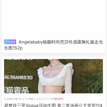
Angelababy杨颖时尚芭莎性感露胸礼服走光
Pinned
生图152p
2026-06-21
1198
0
1
145.8℃
易梦玲三亚Vogue活动生图 第二套油画公主造型114