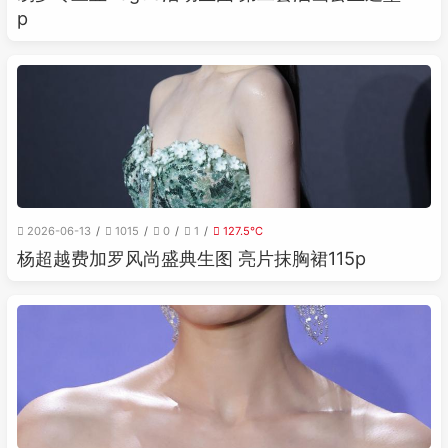
p
2026-06-13
1015
0
1
127.5℃
杨超越费加罗风尚盛典生图 亮片抹胸裙115p