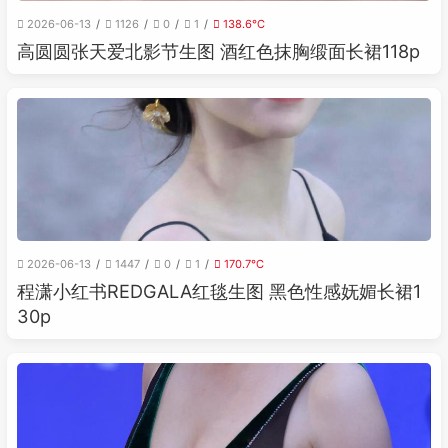
2026-06-13
1126
0
1
138.6℃
高圆圆张天爱北影节生图 酒红色抹胸缎面长裙118p
2026-06-13
1447
0
1
170.7℃
程潇小红书REDGALA红毯生图 黑色性感妩媚长裙1
30p