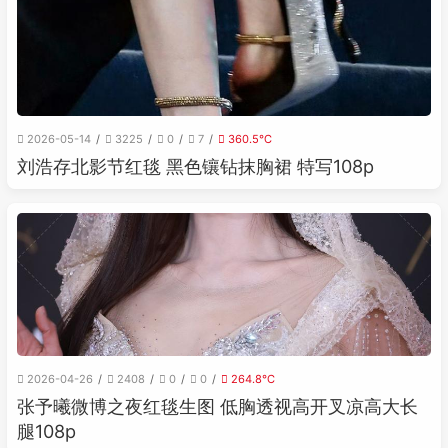
2026-05-14
3225
0
7
360.5℃
刘浩存北影节红毯 黑色镶钻抹胸裙 特写108p
2026-04-26
2408
0
0
264.8℃
张予曦微博之夜红毯生图 低胸透视高开叉凉高大长
腿108p