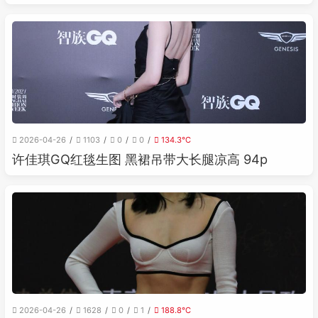
2026-04-26
1103
0
0
134.3℃
许佳琪GQ红毯生图 黑裙吊带大长腿凉高 94p
2026-04-26
1628
0
1
188.8℃