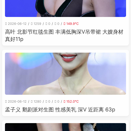
2026-06-12
1259
0
0
149.9℃
高叶 北影节红毯生图 丰满低胸深V吊带裙 大嫂身材
真好11p
2026-06-12
1280
0
0
152.0℃
孟子义 鹅剧派对生图 性感美乳 深V 近距离 63p