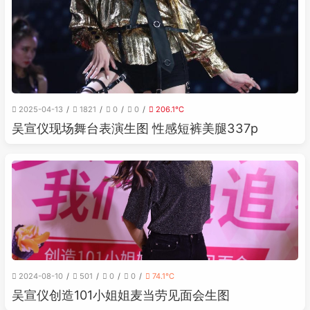
2025-04-13
1821
0
0
206.1℃
吴宣仪现场舞台表演生图 性感短裤美腿337p
2024-08-10
501
0
0
74.1℃
吴宣仪创造101小姐姐麦当劳见面会生图