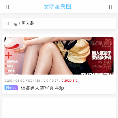
女明星美图
男人装
Tag
2024-03-30
24428
0
27
2520.8℃
杨幂男人装写真 48p
Pinned