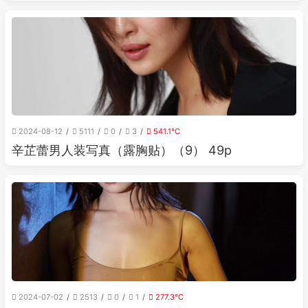
2024-08-12
5111
0
3
541.1℃
辛芷蕾男人装写真（露胸贴）（9） 49p
2024-07-02
2513
0
1
277.3℃