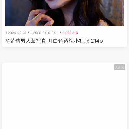
2024-03-31
2968
0
1
322.8℃
辛芷蕾男人装写真 月白色透视小礼服 214p
Ad