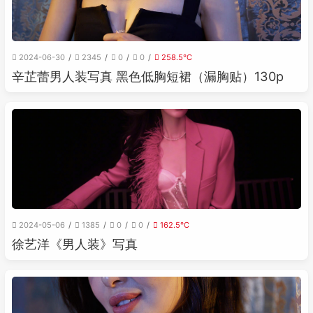
2024-06-30
2345
0
0
258.5℃
辛芷蕾男人装写真 黑色低胸短裙（漏胸贴）130p
2024-05-06
1385
0
0
162.5℃
徐艺洋《男人装》写真