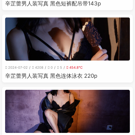
辛芷蕾男人装写真 黑色短裤配吊带143p
2024-07-02
4208
0
5
454.8℃
辛芷蕾男人装写真 黑色连体泳衣 220p