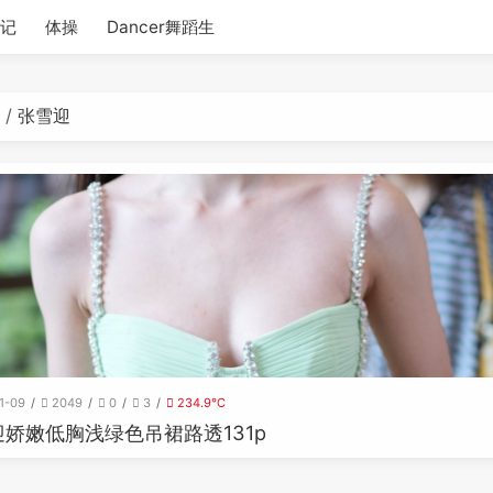
记
体操
Dancer舞蹈生
张雪迎
g
1-09
2049
0
3
234.9℃
娇嫩低胸浅绿色吊裙路透131p