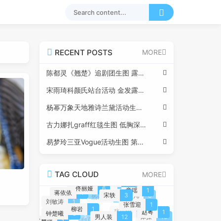
RECENT POSTS
MORE
陈都灵《翘楚》追剧团生图 露肩抹胸玫瑰红裙390p
宋雨琦科颜氏站台活动 金发露脐怼脸生图22p
杨幂万象天地雅诗兰黛活动生图 正红色礼服285p
古力娜扎graff红毯生图 低胸深V高开叉高跟小黑裙90P
易梦玲三亚Vogue活动生图 第二套油画公主造型114p
TAG CLOUD
MORE
舞蹈生日记
60
刘亦菲
10
颜沁
1
佟丽娅
6
童瑶
1
蒋依依
1
徐若晗
1
宋轶
3
张艺凡
6
热依扎
1
刘敏涛
1
张雪迎
1
柳岩
1
赵粤
1
张雨绮
3
钟楚曦
8
宋祖儿
3
男人装
12
体操
10
白百何
2