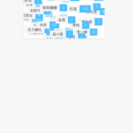
奚梦瑶
1
曾黎
1
程潇
7
欧阳娜娜
2
张俪
3
红毯
141
杨超越
4
刘些宁
1
王玉雯
8
林允
4
吴宣仪
4
王鸥
3
美足
169
金晨
7
赵露思
18
周冬雨
2
韩雪
2
内衣
47
李纯
1
李小冉
3
古力娜扎
13
周也
4
李一桐
9
许杨玉琢
1
赵小棠
1
杨幂
21
童菲
1
唐艺昕
1
秦岚
5
徐艺洋
1