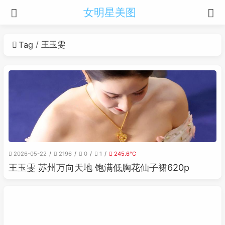
女明星美图
王玉雯
Tag
2026-05-22
2196
0
1
245.6℃
王玉雯 苏州万向天地 饱满低胸花仙子裙620p