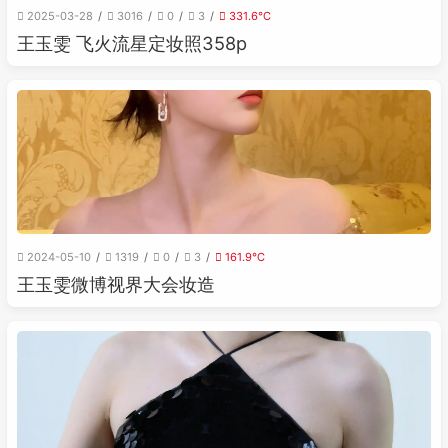
2025-03-28
3016
0
3
331.6℃
王玉雯 飞火流星定妆照358p
2024-05-10
1319
0
3
161.9℃
王玉雯微博视界大会妆造