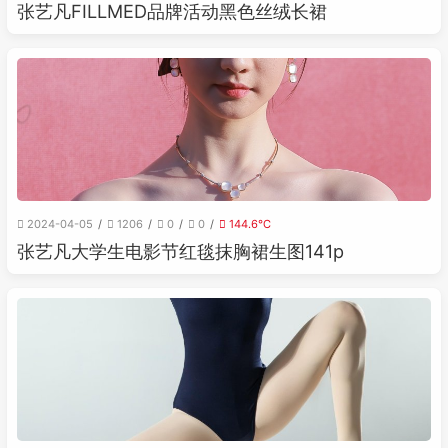
张艺凡FILLMED品牌活动黑色丝绒长裙
2024-04-05
1206
0
0
144.6℃
张艺凡大学生电影节红毯抹胸裙生图141p