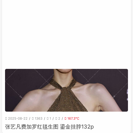
2025-08-22
1363
1
2
167.3℃
张艺凡费加罗红毯生图 鎏金挂脖132p