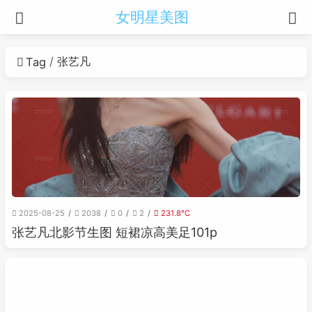
女明星美图
张艺凡
Tag
2025-08-25
2038
0
2
231.8℃
张艺凡北影节生图 短裙凉高美足101p