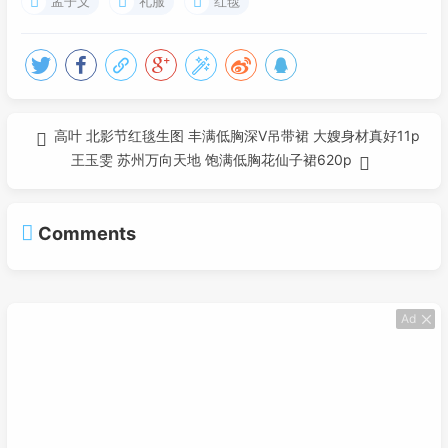
孟子义
礼服
红毯
高叶 北影节红毯生图 丰满低胸深V吊带裙 大嫂身材真好11p
王玉雯 苏州万向天地 饱满低胸花仙子裙620p
Comments
Ad