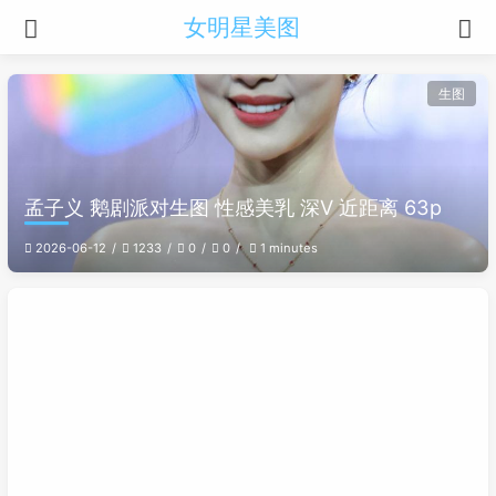
女明星美图
生图
孟子义 鹅剧派对生图 性感美乳 深V 近距离 63p
2026-06-12
1233
0
0
1 minutes