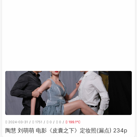
2024-03-31
1751
0
0
199.1℃
陶慧 刘萌萌 电影《皮囊之下》定妆照(漏点) 234p