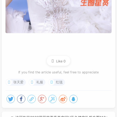
Like
0
If you find the article useful, feel free to appreciate
张天爱
礼服
红毯