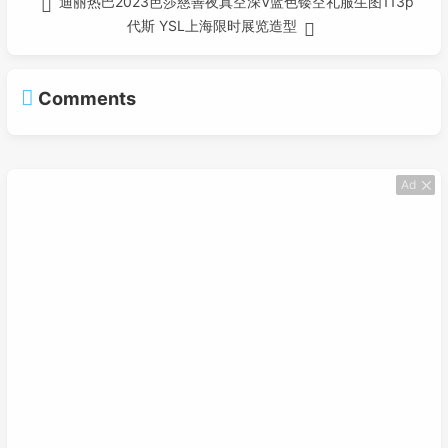
迪丽热巴2023芭莎慈善夜真空深V蓝色镂空礼服生图113p
代斯 YSL上海限时展览造型
Comments
Ad