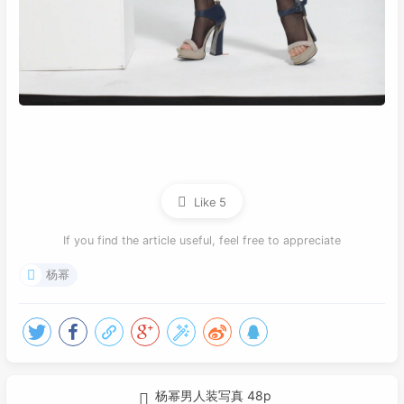
Like
5
If you find the article useful, feel free to appreciate
杨幂
杨幂男人装写真 48p