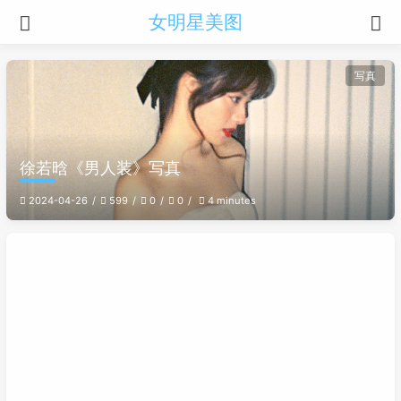
女明星美图
写真
徐若晗《男人装》写真
2024-04-26
599
0
0
4 minutes