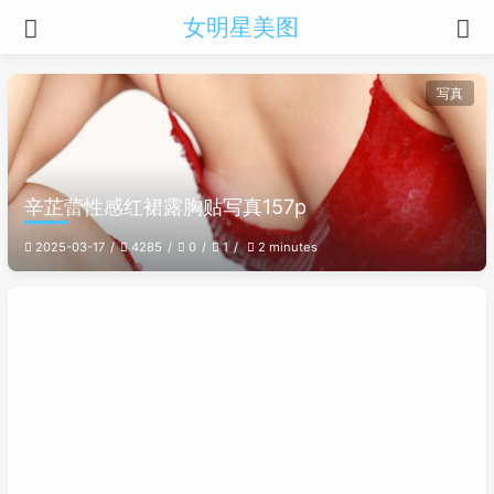
女明星美图
写真
辛芷蕾性感红裙露胸贴写真157p
2025-03-17
4285
0
1
2 minutes