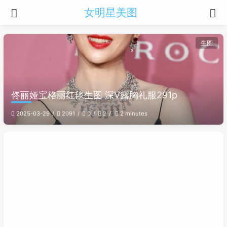
女明星美图
生图
佟丽娅宝格丽红毯生图 深V露胸礼服291p
2025-03-29
2091
0
2
2 minutes