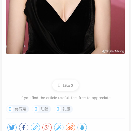
Like
2
If you find the article useful, feel free to appreciate
佟丽娅
红毯
礼服