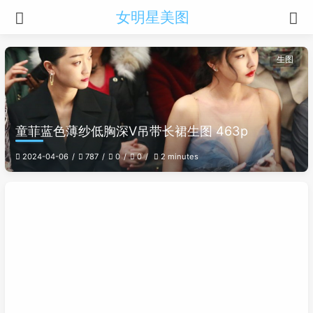
女明星美图
生图
童菲蓝色薄纱低胸深V吊带长裙生图 463p
2024-04-06
787
0
0
2 minutes