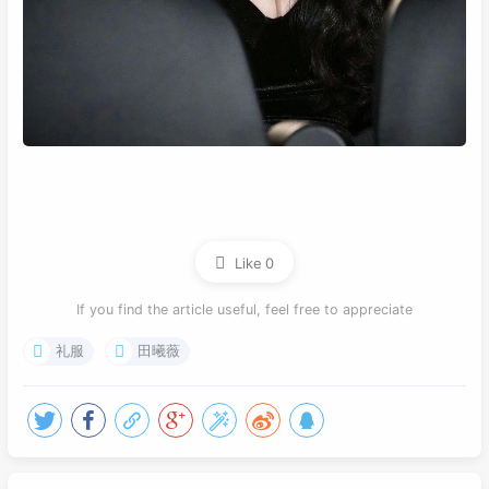
Like
0
If you find the article useful, feel free to appreciate
礼服
田曦薇