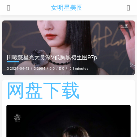
女明星美图
生图
田曦薇星光大赏深V低胸黑裙生图97p
2024-04-13
3994
0
0
1 minutes
网盘下载