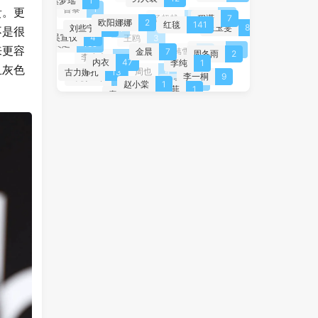
白百何
2
贵。更
欧阳娜娜
2
程潇
7
曾黎
1
红毯
141
刘些宁
1
张俪
3
王玉雯
8
杨超越
4
不是很
吴宣仪
4
林允
4
金晨
7
美足
169
王鸥
3
来更容
周冬雨
2
赵露思
18
内衣
47
李纯
1
韩雪
2
李小冉
3
且灰色
古力娜扎
13
李一桐
9
赵小棠
1
许杨玉琢
1
周也
4
童菲
1
杨幂
21
秦岚
5
唐艺昕
1
徐艺洋
1