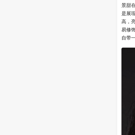
景甜
是展
高，
易修
自带