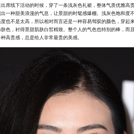
在出席线下活动的时候，穿了一条浅灰色礼裙，整体气质优雅高
现出一种甜美浪漫的气息，让景甜的时髦感爆棚。浅灰色饱和度
亮度也不是太高，所以相对而言还是一种容易驾驭的颜色，穿起
饰肤色，衬得景甜肌肤白皙精致。整个人的气色也特别的棒，而
一种高贵感，总是给人非常最贵的美感。