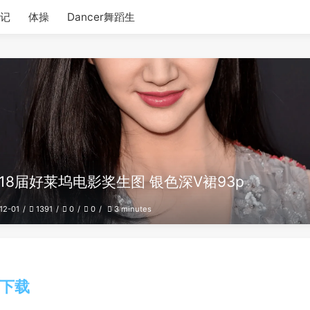
记
体操
Dancer舞蹈生
18届好莱坞电影奖生图 银色深V裙93p
12-01
1391
0
0
3 minutes
下载