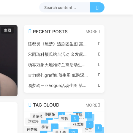
生图
RECENT POSTS
MORE
陈都灵《翘楚》追剧团生图 露肩抹胸玫瑰红裙390p
宋雨琦科颜氏站台活动 金发露脐怼脸生图22p
杨幂万象天地雅诗兰黛活动生图 正红色礼服285p
古力娜扎graff红毯生图 低胸深V高开叉高跟小黑裙90P
易梦玲三亚Vogue活动生图 第二套油画公主造型114p
TAG CLOUD
MORE
舞蹈生日记
60
刘亦菲
10
颜沁
1
佟丽娅
6
童瑶
1
蒋依依
1
宋轶
3
徐若晗
1
张艺凡
6
热依扎
1
张雪迎
1
刘敏涛
1
柳岩
1
赵粤
1
钟楚曦
8
男人装
12
张雨绮
3
体操
10
宋祖儿
3
奚梦瑶
1