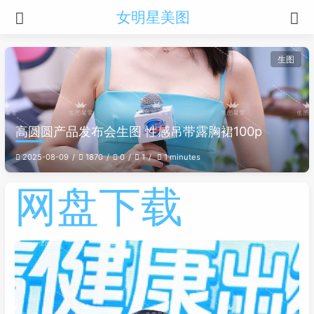
女明星美图
生图
高圆圆产品发布会生图 性感吊带露胸裙100p
2025-08-09
1870
0
1
1 minutes
网盘下载