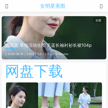
女明星美图
生图
高圆圆 草地活动生图 天蓝长袖衬衫长裙104p
2026-06-19
622
0
0
3 minutes
网盘下载